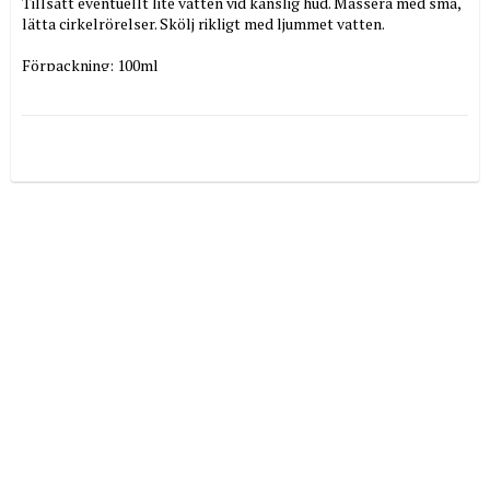
Tillsätt eventuellt lite vatten vid känslig hud. Massera med små, 
lätta cirkelrörelser. Skölj rikligt med ljummet vatten.

Förpackning: 100ml